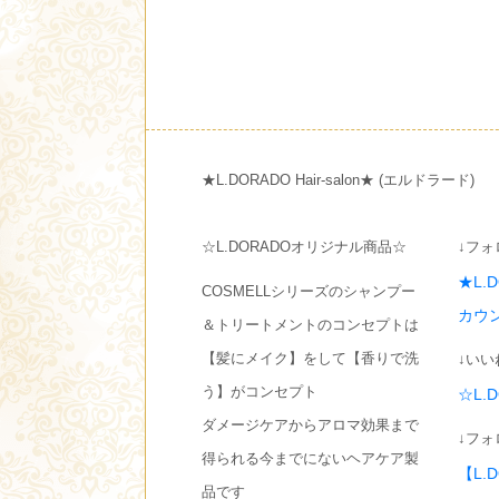
★L.DORADO Hair-salon★ (エルドラード)
☆L.DORADOオリジナル商品☆
↓フォ
★L.
COSMELLシリーズのシャンプー
カウ
＆トリートメントのコンセプトは
【髪にメイク】をして【香りで洗
↓いい
う】がコンセプト
☆L.
ダメージケアからアロマ効果まで
↓フォ
得られる今までにないヘアケア製
【L.
品です