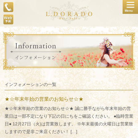
Togg
Menu
navig
インフォメーションの一覧
★☆年末年始の営業のお知らせ☆★
★☆年末年始の営業のお知らせ☆★ 誠に勝手ながら年末年始の営
業日は一部不定になり下記の日にちをご確認ください。 ●臨時営業
日● 12月27日（火)は営業致します。 ※年末最後の火曜日は営業致
しますので是非ご来店ください！ […]