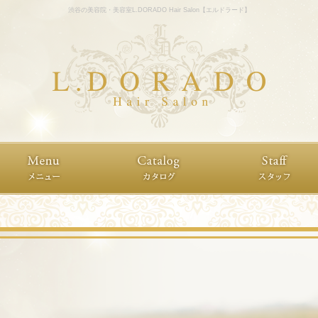
渋谷の美容院・美容室L.DORADO Hair Salon【エルドラード】