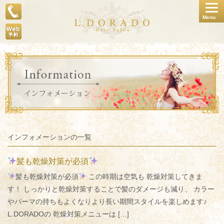
Togg
Menu
navig
インフォメーションの一覧
髪も乾燥対策が必須
髪も乾燥対策が必須
この時期は空気も 乾燥対策してきま
す！ しっかりと乾燥対策することで髪のダメージも減り、 カラー
やパーマの持ちもよくなりより長い期間スタイルを楽しめます♪
L.DORADOの 乾燥対策メニューは […]