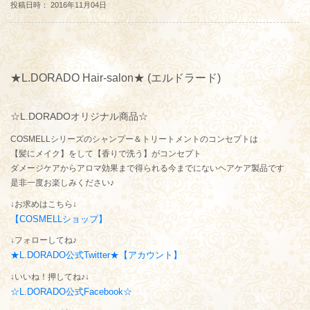
投稿日時： 2016年11月04日
★L.DORADO Hair-salon★ (エルドラード)
☆L.DORADOオリジナル商品☆
COSMELLシリーズのシャンプー＆トリートメントのコンセプトは
【髪にメイク】をして【香りで洗う】がコンセプト
ダメージケアからアロマ効果まで得られる今までにないヘアケア製品です
是非一度お楽しみください♪
↓お求めはこちら↓
【COSMELLショップ】
↓フォローしてね♪
★L.DORADO公式Twitter★【アカウント】
↓いいね！押してね♪↓
☆L.DORADO公式Facebook☆