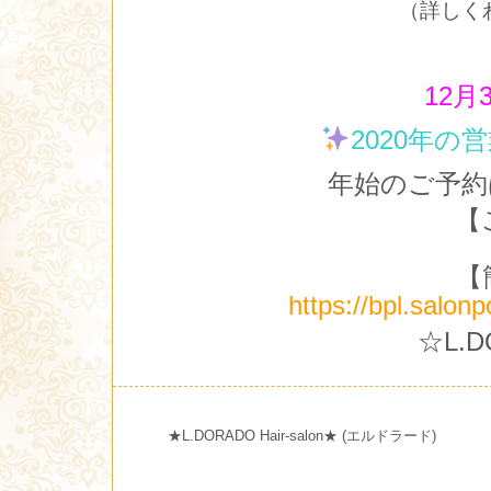
（詳しく
12月
2020年の
年始のご予約
【
【
https://bpl.salo
☆L.D
★L.DORADO Hair-salon★ (エルドラード)