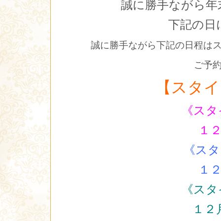
誠に勝手ながら年
下記の日
誠に勝手ながら下記の日程は
ご予
【スタイ
《スタ
１２
《スタ
１２
《スタ
１２