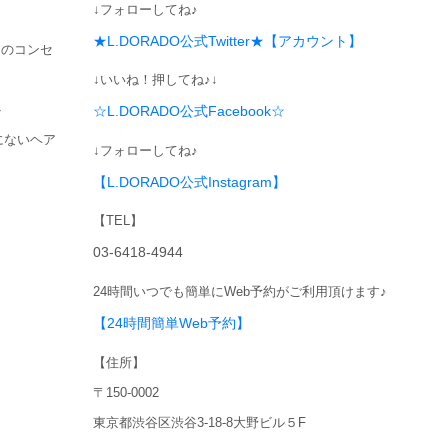
↓フォローしてね♪
★L.DORADO公式Twitter★【アカウント】
トのコンセ
↓いいね！押してね♪↓
ト
☆L.DORADO公式Facebook☆
にないヘア
↓フォローしてね♪
【L.DORADO公式Instagram】
【TEL】
03-6418-4944
24時間いつでも簡単にWeb予約がご利用頂けます♪
【24時間簡単Web予約】
【住所】
〒150-0002
東京都渋谷区渋谷3-18-8大野ビル５F