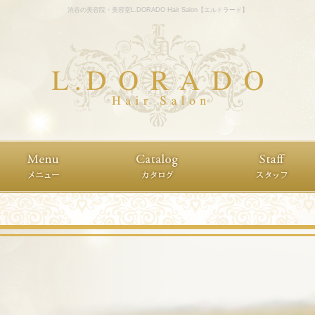
渋谷の美容院・美容室L.DORADO Hair Salon【エルドラード】