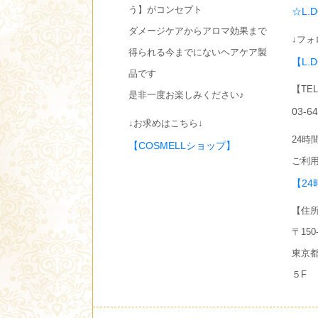
う】がコンセプト
☆L.
ダメージケアからアロマ効果まで
↓フォ
得られる今までにないヘアケア製
【L.
品です
【TE
是非一度お楽しみください♪
03-6
↓お求めはこちら↓
24時
【COSMELLショップ】
ご利用
【24
【住
〒150-
東京都
５F