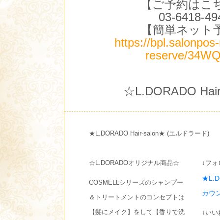
【ご予約はこ
03-6418-49
【簡単ネット
https://bpl.salonpos
reserve/34WQ
☆L.DORADO Hair
★L.DORADO Hair-salon★ (エルドラード)
☆L.DORADOオリジナル商品☆
↓フォ
★L.
COSMELLシリーズのシャンプー
カウ
＆トリートメントのコンセプトは
【髪にメイク】をして【香りで洗
↓いい