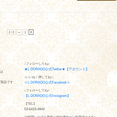
2 / 2
2
«
1
↓フォローしてね♪
★L.DORADO公式Twitter★【アカウント】
トは
↓いいね！押してね♪↓
ア製品です
☆L.DORADO公式Facebook☆
↓フォローしてね♪
【L.DORADO公式Instagram】
【TEL】
03-6418-4944
24時間いつでも簡単にWeb予約がご利用頂けます♪