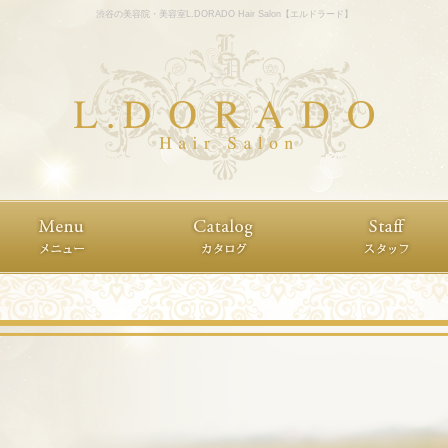
渋谷の美容院・美容室L.DORADO Hair Salon【エルドラード】