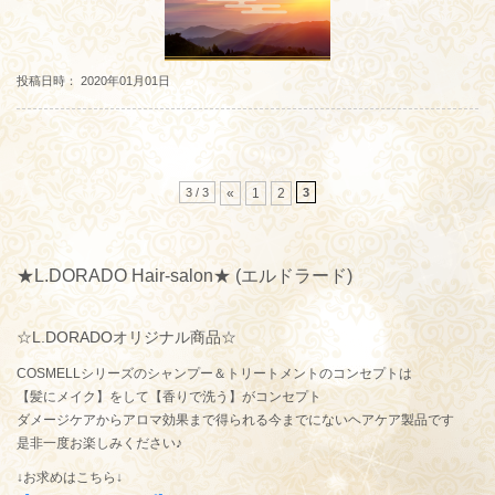
投稿日時： 2020年01月01日
3 / 3
3
«
1
2
★L.DORADO Hair-salon★ (エルドラード)
☆L.DORADOオリジナル商品☆
COSMELLシリーズのシャンプー＆トリートメントのコンセプトは
【髪にメイク】をして【香りで洗う】がコンセプト
ダメージケアからアロマ効果まで得られる今までにないヘアケア製品です
是非一度お楽しみください♪
↓お求めはこちら↓