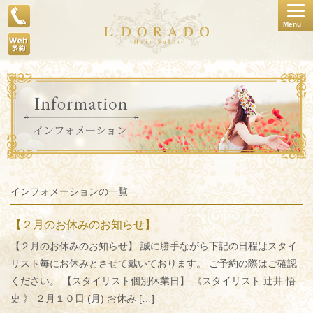
Togg
Menu
navig
インフォメーションの一覧
【２月のお休みのお知らせ】
【２月のお休みのお知らせ】 誠に勝手ながら下記の日程はスタイ
リスト毎にお休みとさせて戴いております。 ご予約の際はご確認
ください。 【スタイリスト個別休業日】 《スタイリスト 辻井 悟
史 》 ２月１０日 (月) お休み […]