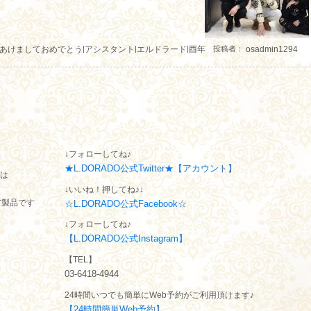
|
|
|
投稿者：
あけましておめでとう
アシスタント
エルドラード
酉年
osadmin1294
↓フォローしてね♪
★L.DORADO公式Twitter★【アカウント】
トは
↓いいね！押してね♪↓
ア製品です
☆L.DORADO公式Facebook☆
↓フォローしてね♪
【L.DORADO公式Instagram】
【TEL】
03-6418-4944
24時間いつでも簡単にWeb予約がご利用頂けます♪
【24時間簡単Web予約】