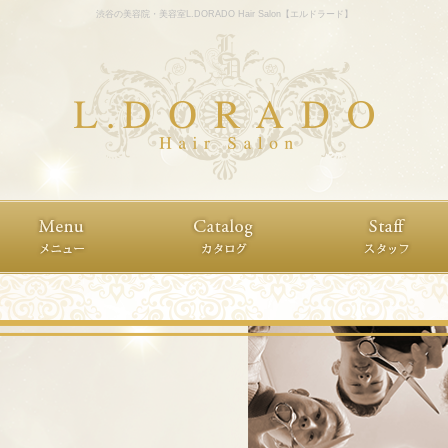
渋谷の美容院・美容室L.DORADO Hair Salon【エルドラード】