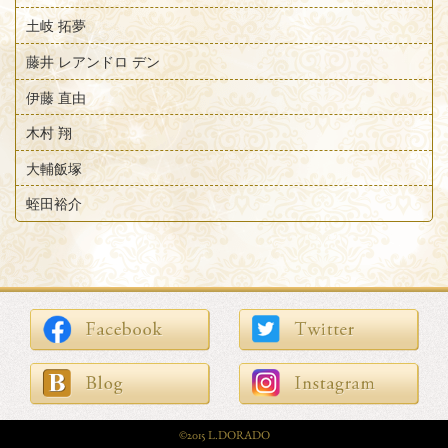
土岐 拓夢
藤井 レアンドロ デン
伊藤 直由
木村 翔
大輔飯塚
蛭田裕介
©2015 L.DORADO