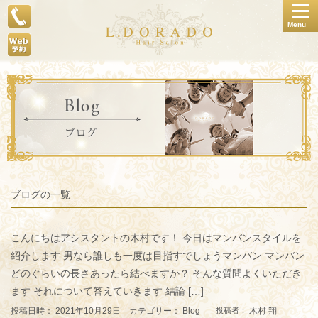
Togg
Menu
navig
ブログの一覧
こんにちはアシスタントの木村です！ 今日はマンバンスタイルを
紹介します 男なら誰しも一度は目指すでしょうマンバン マンバン
どのぐらいの長さあったら結べますか？ そんな質問よくいただき
ます それについて答えていきます 結論 […]
投稿日時： 2021年10月29日 カテゴリー：
Blog
木村 翔
投稿者：