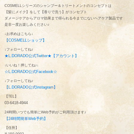
COSMELLシリーズのシャンプー＆トリートメントのコンセプトは
【髪にメイク】をして【香りで洗う】がコンセプト
ダメージケアからアロマ効果まで得られる今までにないヘアケア製品です
是非一度お楽しみください♪
↓お求めはこちら↓
【COSMELLショップ】
↓フォローしてね♪
★L.DORADO公式Twitter★【アカウント】
↓いいね！押してね♪↓
☆L.DORADO公式Facebook☆
↓フォローしてね♪
【L.DORADO公式Instagram】
【TEL】
03-6418-4944
24時間いつでも簡単にWeb予約がご利用頂けます♪
【24時間簡単Web予約】
【住所】