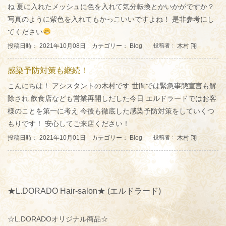
ね 夏に入れたメッシュに色を入れて気分転換とかいかがですか？
写真のように紫色を入れてもかっこいいですよね！ 是非参考にし
てください
投稿日時： 2021年10月08日 カテゴリー：
Blog
木村 翔
投稿者：
感染予防対策も継続！
こんにちは！ アシスタントの木村です 世間では緊急事態宣言も解
除され 飲食店なども営業再開しだした今日 エルドラードではお客
様のことを第一に考え 今後も徹底した感染予防対策をしていくつ
もりです！ 安心してご来店ください！
投稿日時： 2021年10月01日 カテゴリー：
Blog
木村 翔
投稿者：
★L.DORADO Hair-salon★ (エルドラード)
☆L.DORADOオリジナル商品☆