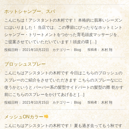
ホットシャンプー、スパ
こんにちは！アシスタントの木村です！ 本格的に肌寒いシーズン
にはいりました！ 当店では、この季節にぴったりなホットミント
シャンプー・トリートメントをつかった育毛頭皮マッサージを、
ご提案させていていただいています！頭皮の環 […]
投稿日時： 2021年10月22日 カテゴリー：
Blog
木村 翔
投稿者：
ブロッシュスプレー
こんにちはアシスタントの木村です 今日はこちらのブロッシュの
スプレーのご紹介をさせていただきます こちらのスプレーなにに
使うかというと バーバー系の髪型サイドパートの髪型の際 乾かす
前にこちらのスプレーをかけてあげると […]
投稿日時： 2021年10月15日 カテゴリー：
Blog
木村 翔
投稿者：
メッシュONカラー
こんにちはアシスタントの木村です！ 夏も過ぎ去ってもう秋です