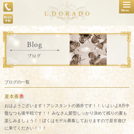
Togg
Menu
navig
ブログの一覧
夏本番
おはようございます！アシスタントの酒井です！！ いよいよ8月中
盤なつも後半戦です！！ みなさん髪型しっかり決めて残りの夏も
楽しみましょう！！ぼくはモデル募集しておりますので是非遊び
に来てください！！！