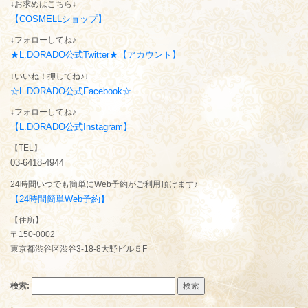
↓お求めはこちら↓
【COSMELLショップ】
↓フォローしてね♪
★L.DORADO公式Twitter★【アカウント】
↓いいね！押してね♪↓
☆L.DORADO公式Facebook☆
↓フォローしてね♪
【L.DORADO公式Instagram】
【TEL】
03-6418-4944
24時間いつでも簡単にWeb予約がご利用頂けます♪
【24時間簡単Web予約】
【住所】
〒150-0002
東京都渋谷区渋谷3-18-8大野ビル５F
検索: