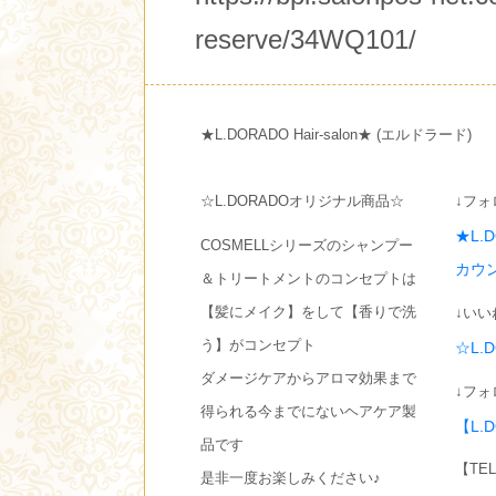
reserve/34WQ101/
★L.DORADO Hair-salon★ (エルドラード)
☆L.DORADOオリジナル商品☆
↓フォ
★L.
COSMELLシリーズのシャンプー
カウ
＆トリートメントのコンセプトは
【髪にメイク】をして【香りで洗
↓いい
う】がコンセプト
☆L.
ダメージケアからアロマ効果まで
↓フォ
得られる今までにないヘアケア製
【L.
品です
【TE
是非一度お楽しみください♪