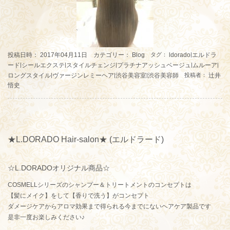
投稿日時： 2017年04月11日 カテゴリー：
Blog
ldorado
エルドラ
タグ：
|
ード
シールエクステ
スタイルチェンジ
プラチナアッシュベージュ
ムルーア
|
|
|
|
|
ロングスタイル
ヴァージンレミーヘア
渋谷美容室
渋谷美容師
辻井
|
|
|
投稿者：
悟史
★L.DORADO Hair-salon★ (エルドラード)
☆L.DORADOオリジナル商品☆
COSMELLシリーズのシャンプー＆トリートメントのコンセプトは
【髪にメイク】をして【香りで洗う】がコンセプト
ダメージケアからアロマ効果まで得られる今までにないヘアケア製品です
是非一度お楽しみください♪