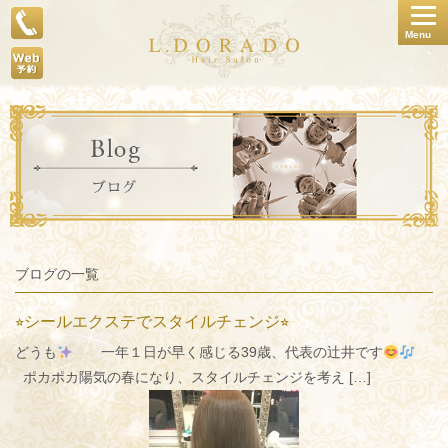
Togg
Menu
navig
ブログの一覧
⭐︎シールエクステでスタイルチェンジ⭐︎
どうも
一年１日が早く感じる39歳、代表の辻井です
ポカポカ陽気の春になり、スタイルチェンジを考え […]