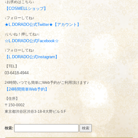
↓お求めはこちら↓
【COSMELLショップ】
↓フォローしてね♪
★L.DORADO公式Twitter★【アカウント】
↓いいね！押してね♪↓
☆L.DORADO公式Facebook☆
↓フォローしてね♪
【L.DORADO公式Instagram】
【TEL】
03-6418-4944
24時間いつでも簡単にWeb予約がご利用頂けます♪
【24時間簡単Web予約】
【住所】
〒150-0002
東京都渋谷区渋谷3-18-8大野ビル５F
検索: