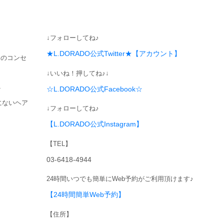
↓フォローしてね♪
★L.DORADO公式Twitter★【アカウント】
トのコンセ
↓いいね！押してね♪↓
ト
☆L.DORADO公式Facebook☆
にないヘア
↓フォローしてね♪
【L.DORADO公式Instagram】
【TEL】
03-6418-4944
24時間いつでも簡単にWeb予約がご利用頂けます♪
【24時間簡単Web予約】
【住所】