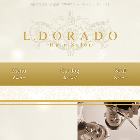
渋谷の美容院・美容室L.DORADO Hair Salon【エルドラード】