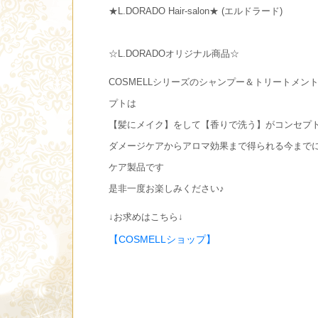
★L.DORADO Hair-salon★ (エルドラード)
☆L.DORADOオリジナル商品☆
COSMELLシリーズのシャンプー＆トリートメン
プトは
【髪にメイク】をして【香りで洗う】がコンセプ
ダメージケアからアロマ効果まで得られる今まで
ケア製品です
是非一度お楽しみください♪
↓お求めはこちら↓
【COSMELLショップ】