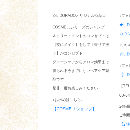
☆L.DORADOオリジナル商品☆
↓フォ
★L.
COSMELLシリーズのシャンプー
カウ
＆トリートメントのコンセプトは
【髪にメイク】をして【香りで洗
↓いい
う】がコンセプト
☆L.
ダメージケアからアロマ効果まで
↓フォ
得られる今までにないヘアケア製
【L.
品です
【TE
是非一度お楽しみください♪
03-6
↓お求めはこちら↓
24時
【COSMELLショップ】
ご利用
【24