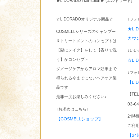
★L.DORADO Hair-salon★ (エルドラード)
☆L.DORADOオリジナル商品☆
↓フォ
★L.
COSMELLシリーズのシャンプー
カウ
＆トリートメントのコンセプトは
【髪にメイク】をして【香りで洗
↓いい
う】がコンセプト
☆L.
ダメージケアからアロマ効果まで
↓フォ
得られる今までにないヘアケア製
【L.
品です
【TE
是非一度お楽しみください♪
03-6
↓お求めはこちら↓
24時
【COSMELLショップ】
ご利用
【24