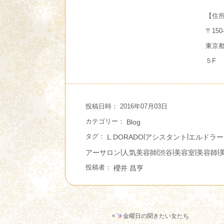
【住
〒150-
東京都
５F
投稿日時： 2016年07月03日
カテゴリー：
Blog
タグ：
|
|
L.DORADO
アシスタント
エルドラー
|
|
|
|
|
アーサロン
人気美容師
渋谷
美容室
美容師
投稿者：
櫻井 昌亨
«
金曜日の聞きたい女たち