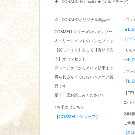
★L.DORADO Hair-salon★ (エルドラード)
☆L.DORADOオリジナル商品☆
↓フォ
★L.
COSMELLシリーズのシャンプー
カウ
＆トリートメントのコンセプトは
【髪にメイク】をして【香りで洗
↓いい
う】がコンセプト
☆L.
ダメージケアからアロマ効果まで
↓フォ
得られる今までにないヘアケア製
【L.
品です
【TE
是非一度お楽しみください♪
03-6
↓お求めはこちら↓
24時
【COSMELLショップ】
ご利用
【24